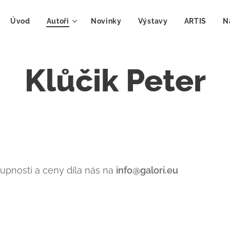
Úvod
Autoři
Novinky
Výstavy
ARTIS
N
Klůčik Peter
tupnosti a ceny díla nás na
info@galori.eu