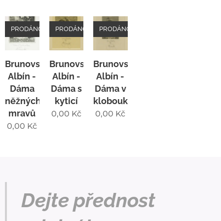
PRODÁNO
PRODÁNO
PRODÁNO
Brunovský
Brunovský
Brunovský
Albín -
Albín -
Albín -
Dáma
Dáma s
Dáma v
něžných
kyticí
klobouku
mravů
0,00
Kč
0,00
Kč
0,00
Kč
Dejte přednost