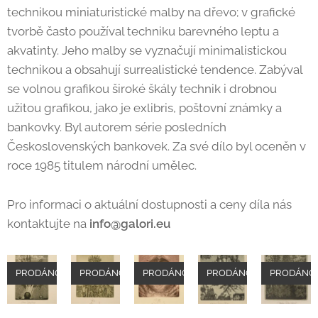
technikou miniaturistické malby na dřevo; v grafické
tvorbě často používal techniku barevného leptu a
akvatinty. Jeho malby se vyznačují minimalistickou
technikou a obsahují surrealistické tendence. Zabýval
se volnou grafikou široké škály technik i drobnou
užitou grafikou, jako je exlibris, poštovní známky a
bankovky. Byl autorem série posledních
Československých bankovek. Za své dílo byl oceněn v
roce 1985 titulem národní umělec.
Pro informaci o aktuální dostupnosti a ceny díla nás
kontaktujte na
info@galori.eu
PRODÁNO
PRODÁNO
PRODÁNO
PRODÁNO
PRODÁNO