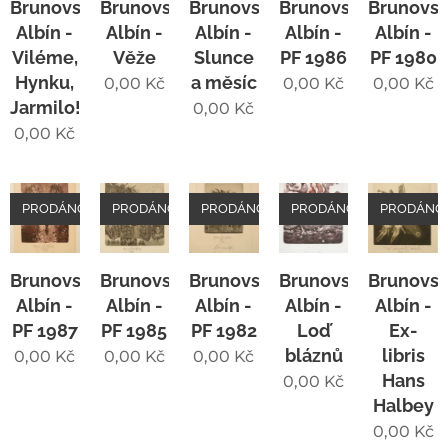
Brunovský
Brunovský
Brunovský
Brunovský
Brunovs
Albín -
Albín -
Albín -
Albín -
Albín -
Viléme,
Věže
Slunce
PF 1986
PF 1980
Hynku,
a měsíc
0,00
Kč
0,00
Kč
0,00
Kč
Jarmilo!
0,00
Kč
0,00
Kč
PRODÁNO
PRODÁNO
PRODÁNO
PRODÁNO
PRODÁNO
Brunovský
Brunovský
Brunovský
Brunovský
Brunovs
Albín -
Albín -
Albín -
Albín -
Albín -
PF 1987
PF 1985
PF 1982
Loď
Ex-
bláznů
libris
0,00
Kč
0,00
Kč
0,00
Kč
Hans
0,00
Kč
Halbey
0,00
Kč