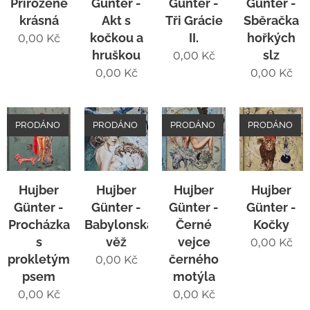
Přirozeně
Günter -
Günter -
Günter -
krásná
Akt s
Tři Grácie
Sběračka
kočkou a
II.
hořkých
0,00
Kč
hruškou
slz
0,00
Kč
0,00
Kč
0,00
Kč
PRODÁNO
PRODÁNO
PRODÁNO
PRODÁNO
Hujber
Hujber
Hujber
Hujber
Günter -
Günter -
Günter -
Günter -
Procházka
Babylonská
Černé
Kočky
s
věž
vejce
0,00
Kč
prokletým
černého
0,00
Kč
psem
motýla
0,00
Kč
0,00
Kč