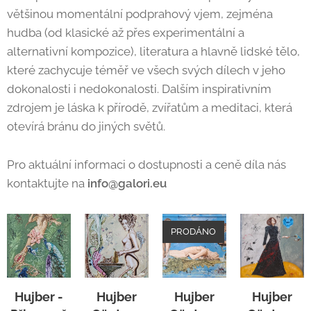
většinou momentální podprahový vjem, zejména
hudba (od klasické až přes experimentální a
alternativní kompozice), literatura a hlavně lidské tělo,
které zachycuje téměř ve všech svých dílech v jeho
dokonalosti i nedokonalosti. Dalším inspirativním
zdrojem je láska k přírodě, zvířatům a meditaci, která
otevírá bránu do jiných světů.
Pro aktuální informaci o dostupnosti a ceně díla nás
kontaktujte na
info@galori.eu
PRODÁNO
Hujber -
Hujber
Hujber
Hujber