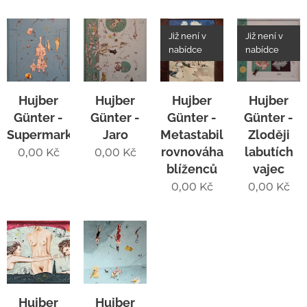
Již není v
Již není v
nabídce
nabídce
Hujber
Hujber
Hujber
Hujber
Günter -
Günter -
Günter -
Günter -
Supermarkety
Jaro
Metastabilní
Zloději
rovnováha
labutích
0,00
Kč
0,00
Kč
blíženců
vajec
0,00
Kč
0,00
Kč
Hujber
Hujber