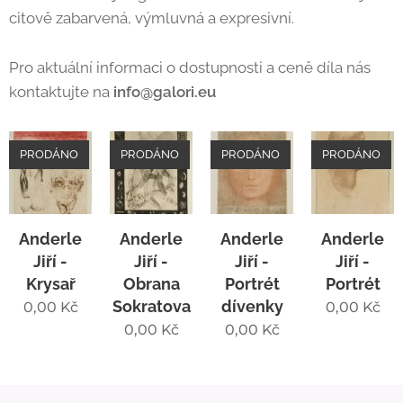
citově zabarvená, výmluvná a expresivní.
Pro aktuální informaci o dostupnosti a ceně díla nás
kontaktujte na
info@galori.eu
PRODÁNO
PRODÁNO
PRODÁNO
PRODÁNO
Anderle
Anderle
Anderle
Anderle
Jiří -
Jiří -
Jiří -
Jiří -
Krysař
Obrana
Portrét
Portrét
Sokratova
dívenky
0,00
Kč
0,00
Kč
0,00
Kč
0,00
Kč