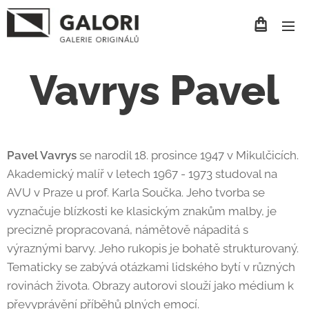
Vavrys Pavel
Pavel Vavrys
se narodil 18. prosince 1947 v Mikulčicích.
Akademický malíř v letech 1967 - 1973 studoval na
AVU v Praze u prof. Karla Součka. Jeho tvorba se
vyznačuje blízkosti ke klasickým znakům malby, je
precizně propracovaná, námětově nápaditá s
výraznými barvy. Jeho rukopis je bohatě strukturovaný.
Tematicky se zabývá otázkami lidského bytí v různých
rovinách života. Obrazy autorovi slouží jako médium k
převyprávění příběhů plných emocí.