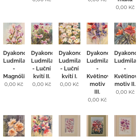
0,00
Kč
Dyakonchuk
Dyakonchuk
Dyakonchuk
Dyakonchuk
Dyakonc
Ludmila
Ludmila
Ludmila
Ludmila
Ludmila
-
- Luční
- Luční
-
-
Magnólie
kvítí II.
kvítí I.
Květinový
Květinov
motiv
motiv II.
0,00
Kč
0,00
Kč
0,00
Kč
III.
0,00
Kč
0,00
Kč