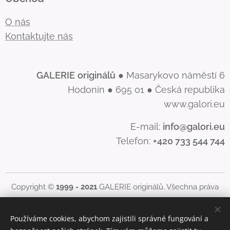
O nás
Kontaktujte nás
GALERIE
originálů
● Masarykovo náměstí 6
Hodonín ● 695 01 ● Česká republika
www.galori.eu
E-mail:
info@galori.eu
Telefon:
+420 733 544 744
Copyright ©
1999 - 2021
GALERIE originálů. Všechna práva
vyhrazena. |
www.galori.eu
Obsah těchto stránek je chráněn autorským právem.
Používáme cookies, abychom zajistili správné fungování a