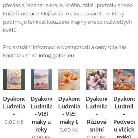
převládají scenérie krajin, květin, zátiší, portréty anebo
knižní ilustrace. Nejčastěji maluje akvarelem, který
podtrhuje lehkost kouzelné krajiny anebo rozkvetlých
květů.
Pro aktuální informaci o dostupnosti a ceny díla nás
kontaktujte na
info@galori.eu
Dyakonchuk
Dyakonchuk
Dyakonchuk
Dyakonchuk
Dyakonc
Ludmila
Ludmila
Ludmila
Ludmila
Ludmil
-
- Vlčí
- Vlčí
-
-
máky u
máky I.
Růžové
Podveče
0,00
Kč
řeky
snění
u vlčích
0,00
Kč
máků
0,00
Kč
0,00
Kč