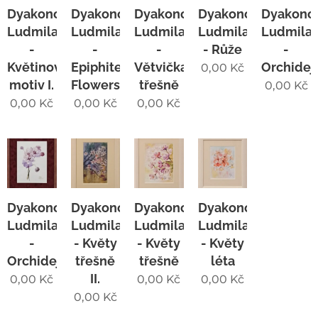
Dyakonchuk
Dyakonchuk
Dyakonchuk
Dyakonchuk
Dyakonc
Ludmila
Ludmila
Ludmila
Ludmila
Ludmila
-
-
-
- Růže
-
Květinový
Epiphite
Větvička
Orchidej
0,00
Kč
motiv I.
Flowers
třešně
0,00
Kč
0,00
Kč
0,00
Kč
0,00
Kč
Dyakonchuk
Dyakonchuk
Dyakonchuk
Dyakonchuk
Ludmila
Ludmila
Ludmila
Ludmila
-
- Květy
- Květy
- Květy
Orchidej
třešně
třešně
léta
II.
0,00
Kč
0,00
Kč
0,00
Kč
0,00
Kč