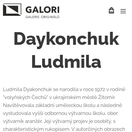
Daykonchuk
Ludmila
Ludmila Dyakonchuk se narodila v roce 1972 v rodině
"volyňských Čechů" v ukrajinském městě Žitomír.
Navštěvovala základní uměleckou školu a následně
vystudovala vyšší odbornou výtvarnou školu, obor
výtvarník aranžér. Její výtvarný projev je osobitý, s
charakteristickým rukopisem. V autorčiných obrazech