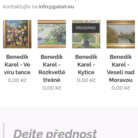
kontaktujte na
info@galori.eu
PRODÁNO
Benedík
Benedík
Benedík
Benedík
Karel - Ve
Karel -
Karel -
Karel -
víru tance
Rozkvetlé
Kytice
Veselí nad
třešně
Moravou
0,00
Kč
0,00
Kč
0,00
Kč
0,00
Kč
Dejte přednost