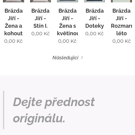
Brázda
Brázda
Brázda
Brázda
Brázda
Jiří -
Jiří -
Jiří -
Jiří -
Jiří -
Žena a
Stín I.
Žena s
Doteky
Rozmarn
kohout
květinou
léto
0,00
Kč
0,00
Kč
0,00
Kč
0,00
Kč
0,00
Kč
Následující
Dejte přednost
originálu.