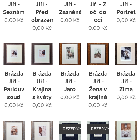
Jiří -
Jiří -
Jiří -
Jiří - Z
Jiří -
Seznámení
Před
Zasněná
očí do
Portrét
obrazem
očí
0,00
Kč
0,00
Kč
0,00
Kč
0,00
Kč
0,00
Kč
Brázda
Brázda
Brázda
Brázda
Brázda
Jiří -
Jiří -
Jiří -
Jiří -
Jiří -
Paridův
Krajina
Jaro
Žena v
Zima
soud
s květy
krajině
0,00
Kč
0,00
Kč
0,00
Kč
0,00
Kč
0,00
Kč
REZERVACE
REZERVACE