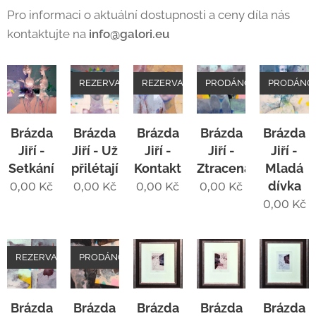
Pro informaci o aktuální dostupnosti a ceny díla nás
kontaktujte na
info@galori.eu
REZERVACE
REZERVACE
PRODÁNO
PRODÁNO
Brázda
Brázda
Brázda
Brázda
Brázda
Jiří -
Jiří - Už
Jiří -
Jiří -
Jiří -
Setkání
přilétají
Kontakt
Ztracená
Mladá
dívka
0,00
Kč
0,00
Kč
0,00
Kč
0,00
Kč
0,00
Kč
REZERVACE
PRODÁNO
Brázda
Brázda
Brázda
Brázda
Brázda