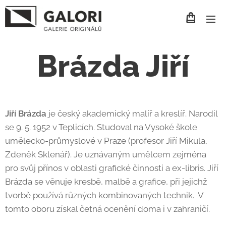
Brázda Jiří
Jiří Brázda
je český akademický malíř a kreslíř. Narodil
se 9. 5. 1952 v Teplicích. Studoval na Vysoké škole
umělecko-průmyslové v Praze (profesor Jiří Mikula,
Zdeněk Sklenář). Je uznávaným umělcem zejména
pro svůj přínos v oblasti grafické činnosti a ex-libris. Jiří
Brázda se věnuje kresbě, malbě a grafice, při jejichž
tvorbě používá různých kombinovaných technik. V
tomto oboru získal četná ocenění doma i v zahraničí.