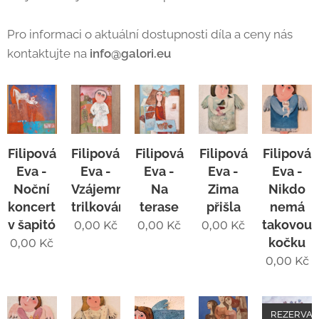
Pro informaci o aktuální dostupnosti díla a ceny nás
kontaktujte na
info@galori.eu
Filipová
Filipová
Filipová
Filipová
Filipová
Eva -
Eva -
Eva -
Eva -
Eva -
Noční
Vzájemné
Na
Zima
Nikdo
koncert
trilkování
terase
přišla
nemá
v šapitó
takovou
0,00
Kč
0,00
Kč
0,00
Kč
kočku
0,00
Kč
0,00
Kč
REZERVAC