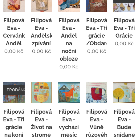
Filipová
Filipová
Filipová
Filipová
Filipová
Eva -
Eva -
Eva -
Eva - Tři
Eva - Tři
Červánkový
Andělské
Anděl
grácie
Grácie
Anděl
zpívání
na
/Obdarování/
0,00
Kč
noční
0,00
Kč
0,00
Kč
0,00
Kč
obloze
0,00
Kč
PRODÁNO
Filipová
Filipová
Filipová
Filipová
Filipová
Eva - Tři
Eva -
Eva -
Eva -
Eva -
grácie
Život na
vychází
Vůně
Bude
na koni
stromě
měsíc
růžového
snídaně