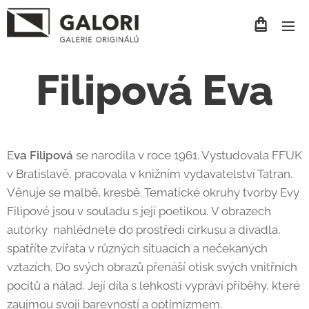
Filipová Eva
E
va Filipová
se narodila v roce 1961. Vystudovala FFUK
v Bratislavě, pracovala v knižním vydavatelství Tatran.
Věnuje se malbě, kresbě. Tematické okruhy tvorby Evy
Filipové jsou v souladu s její poetikou. V obrazech
autorky nahlédnete do prostředí cirkusu a divadla,
spatříte zvířata v různých situacích a nečekaných
vztazích. Do svých obrazů přenáší otisk svých vnitřních
pocitů a nálad. Její díla s lehkostí vypráví příběhy, které
zaujmou svoji barevností a optimizmem.