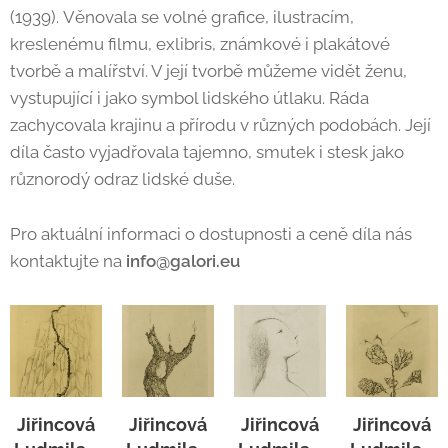
(1939). Věnovala se volné grafice, ilustracím,
kreslenému filmu, exlibris, známkové i plakátové
tvorbě a malířství. V její tvorbě můžeme vidět ženu,
vystupující i jako symbol lidského útlaku. Ráda
zachycovala krajinu a přírodu v různých podobách. Její
díla často vyjadřovala tajemno, smutek i stesk jako
různorodý odraz lidské duše.
Pro aktuální informaci o dostupnosti a ceně díla nás
kontaktujte na
info@galori.eu
Jiřincová
Jiřincová
Jiřincová
Jiřincová