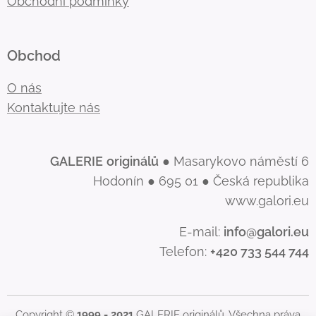
Obchodní podmínky
Obchod
O nás
Kontaktujte nás
GALERIE
originálů
● Masarykovo náměstí 6
Hodonín ● 695 01 ● Česká republika
www.galori.eu
E-mail:
info@galori.eu
Telefon:
+420 733 544 744
Copyright ©
1999 - 2021
GALERIE originálů. Všechna práva