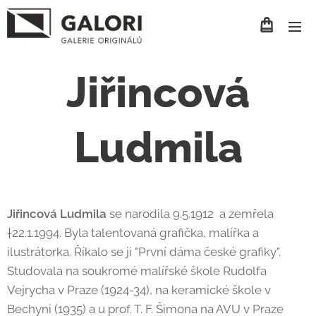
Jiřincová
Ludmila
Jiřincová Ludmila
se narodila 9.5.1912 a zemřela
†22.1.1994. Byla talentovaná grafička, malířka a
ilustrátorka. Říkalo se ji "První dáma české grafiky".
Studovala na soukromé malířské škole Rudolfa
Vejrycha v Praze (1924-34), na keramické škole v
Bechyni (1935) a u prof. T. F. Šimona na AVU v Praze