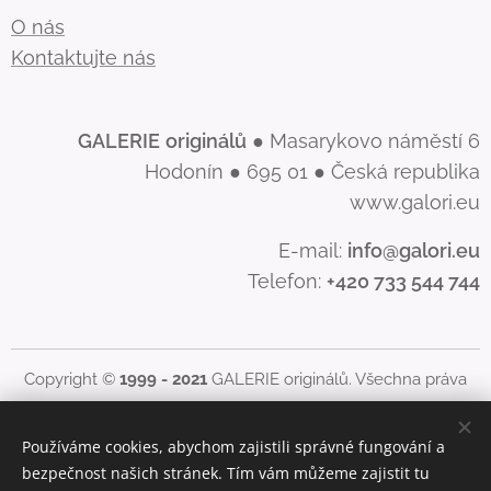
O nás
Kontaktujte nás
GALERIE
originálů
● Masarykovo náměstí 6
Hodonín ● 695 01 ● Česká republika
www.galori.eu
E-mail:
info@galori.eu
Telefon:
+420 733 544 744
Copyright ©
1999 - 2021
GALERIE originálů. Všechna práva
vyhrazena. |
www.galori.eu
Obsah těchto stránek je chráněn autorským právem.
Používáme cookies, abychom zajistili správné fungování a
Jakékoliv použití obsahu stránek, včetně zveřejnění nebo
bezpečnost našich stránek. Tím vám můžeme zajistit tu