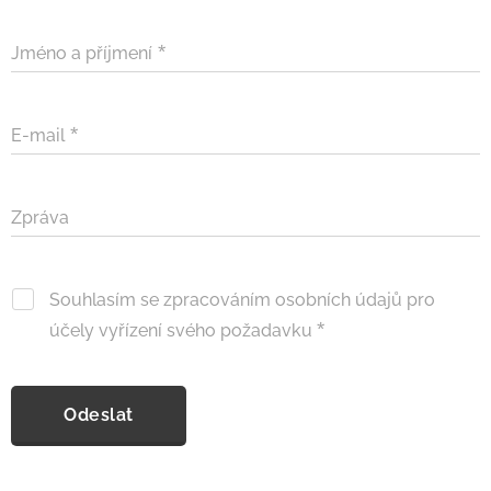
Jméno a příjmení
E-mail
Zpráva
Souhlasím se zpracováním osobních údajů pro
účely vyřízení svého požadavku
Odeslat