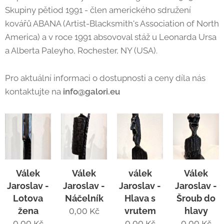
Skupiny pětiod 1991 - člen amerického sdružení
kovářů ABANA (Artist-Blacksmith's Association of North
America) a v roce 1991 absovoval stáž u Leonarda Ursa
a Alberta Paleyho, Rochester, NY (USA).
Pro aktuální informaci o dostupnosti a ceny díla nás
kontaktujte na
info@galori.eu
Válek
Válek
válek
Válek
Jaroslav -
Jaroslav -
Jaroslav -
Jaroslav -
Lotova
Náčelník
Hlava s
Šroub do
žena
vrutem
hlavy
0,00
Kč
0,00
Kč
0,00
Kč
0,00
Kč