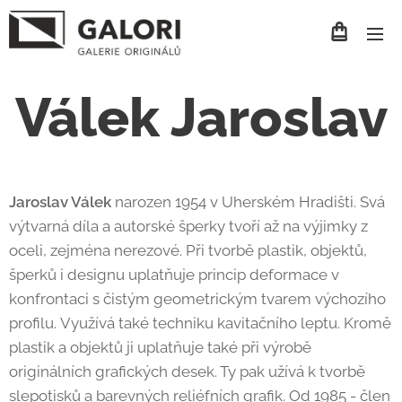
Válek Jaroslav
Jaroslav Válek
narozen 1954 v Uherském Hradišti. Svá
výtvarná díla a autorské šperky tvoří až na výjimky z
oceli, zejména nerezové. Při tvorbě plastik, objektů,
šperků i designu uplatňuje princip deformace v
konfrontaci s čistým geometrickým tvarem výchozího
profilu. Využívá také techniku kavitačního leptu. Kromě
plastik a objektů ji uplatňuje také při výrobě
originálních grafických desek. Ty pak užívá k tvorbě
slepotisků a barevných reliéfních grafik. Od 1985 - člen