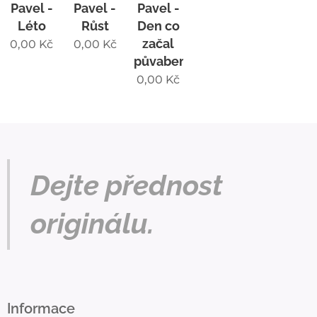
Pavel -
Pavel -
Pavel -
Léto
Růst
Den co
začal
0,00
Kč
0,00
Kč
půvabem
0,00
Kč
Dejte přednost
originálu.
Informace