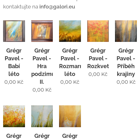
kontaktujte na
info@galori.eu
Grégr
Grégr
Grégr
Grégr
Grégr
Pavel -
Pavel -
Pavel -
Pavel -
Pavel -
Babí
Hra
Rozmarné
Rozkvetlé
Příběh
léto
podzimu
léto
krajiny
0,00
Kč
II.
0,00
Kč
0,00
Kč
0,00
Kč
0,00
Kč
Grégr
Grégr
Grégr