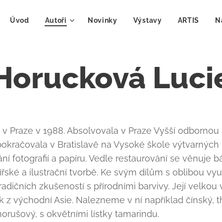
Úvod
Autoři
Novinky
Výstavy
ARTIS
N
Horucková Luci
 v Praze v 1988. Absolvovala v Praze Vyšší odbornou
 pokračovala v Bratislavě na Vysoké škole výtvarných
í fotografií a papíru. Vedle restaurování se věnuje bá
ířské a ilustrační tvorbě. Ke svým dílům s oblibou v
adičních zkušeností s přírodními barvivy. Její velkou 
 z východní Asie. Nalezneme v ní například čínský, t
orušový, s okvětními lístky tamarindu.