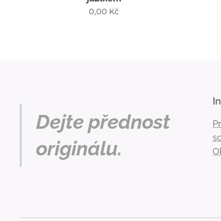
0,00
Kč
I
Dejte přednost
P
s
originálu.
O