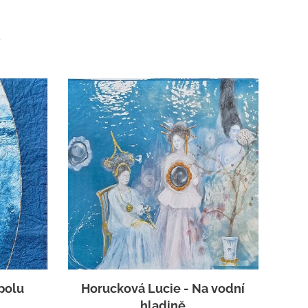
u
polu
Horucková Lucie - Na vodní
hladině