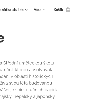
abídka služeb
Více
Košík
e
 a Střední uměleckou školu
 umění, kterou absolvovala
dání v oblasti historických
yužívá svou léta budovanou
vášní je sbírka ručních papírů
hajský, nepálský a japonský