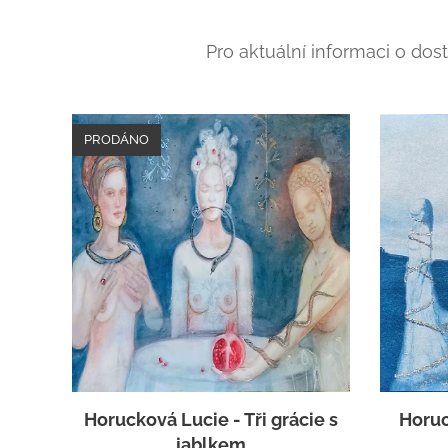
Pro aktuální informaci o dos
PRODÁNO
Horucková Lucie - Tři grácie s
Horuc
jablkem