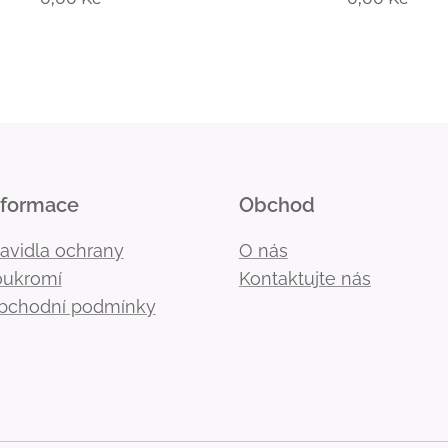
nformace
Obchod
ravidla ochrany
O nás
oukromí
Kontaktujte nás
bchodní podmínky