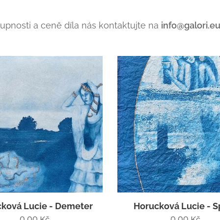
tupnosti a ceně díla nás kontaktujte na
info@galori.e
ková Lucie - Demeter
Horucková Lucie - S
0,00
Kč
0,00
Kč