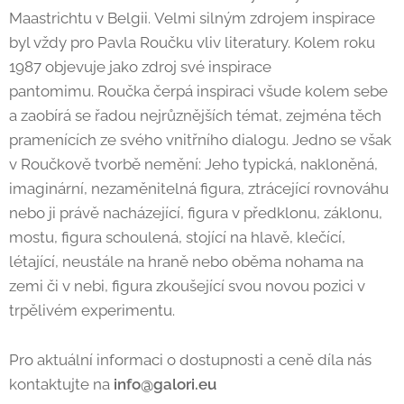
Maastrichtu v Belgii. Velmi silným zdrojem inspirace
byl vždy pro Pavla Roučku vliv literatury. Kolem roku
1987 objevuje jako zdroj své inspirace
pantomimu. Roučka čerpá inspiraci všude kolem sebe
a zaobírá se řadou nejrůznějších témat, zejména těch
pramenících ze svého vnitřního dialogu. Jedno se však
v Roučkově tvorbě nemění: Jeho typická, nakloněná,
imaginární, nezaměnitelná figura, ztrácející rovnováhu
nebo ji právě nacházející, figura v předklonu, záklonu,
mostu, figura schoulená, stojící na hlavě, klečící,
létající, neustále na hraně nebo oběma nohama na
zemi či v nebi, figura zkoušející svou novou pozici v
trpělivém experimentu.
Pro aktuální informaci o dostupnosti a ceně díla nás
kontaktujte na
info@galori.eu