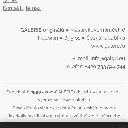
O nás
Kontaktujte nás
GALERIE
originálů
● Masarykovo náměstí 6
Hodonín ● 695 01 ● Česká republika
www.galori.eu
E-mail:
info@galori.eu
Telefon:
+420 733 544 744
Copyright ©
1999 - 2021
GALERIE originálů. Všechna práva
vyhrazena. |
www.galori.eu
Obsah těchto stránek je chráněn autorským právem.
Jakékoliv použití obsahu stránek, včetně zveřejnění nebo
jiného šíření jeho obsahu, je bez písemného souhlasu