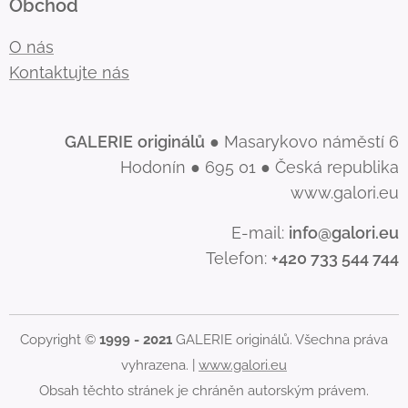
Obchod
O nás
Kontaktujte nás
GALERIE
originálů
● Masarykovo náměstí 6
Hodonín ● 695 01 ● Česká republika
www.galori.eu
E-mail:
info@galori.eu
Telefon:
+420 733 544 744
Copyright ©
1999 - 2021
GALERIE originálů. Všechna práva
vyhrazena. |
www.galori.eu
Obsah těchto stránek je chráněn autorským právem.