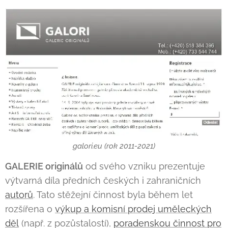
galori.eu (rok 2011-2021)
GALERIE originálů
od svého vzniku prezentuje
výtvarná díla předních českých i zahraničních
autorů
. Tato stěžejní činnost byla během let
rozšířena o
výkup a komisní prodej uměleckých
děl
(např. z pozůstalostí),
poradenskou činnost pro