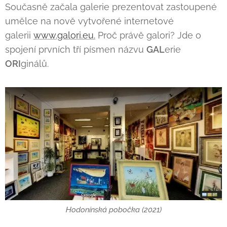
Současně začala galerie prezentovat zastoupené
umělce na nově vytvořené internetové
galerii
www.galori.eu.
Proč právě galori? Jde o
spojení prvních tří písmen názvu
GAL
erie
ORI
ginálů.
Hodonínská pobočka (2021)