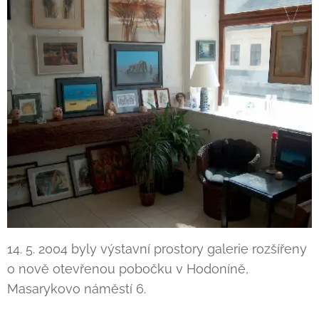
14. 5. 2004 byly výstavní prostory galerie rozšířeny
o nově otevřenou pobočku v Hodoníně,
Masarykovo náměstí 6.