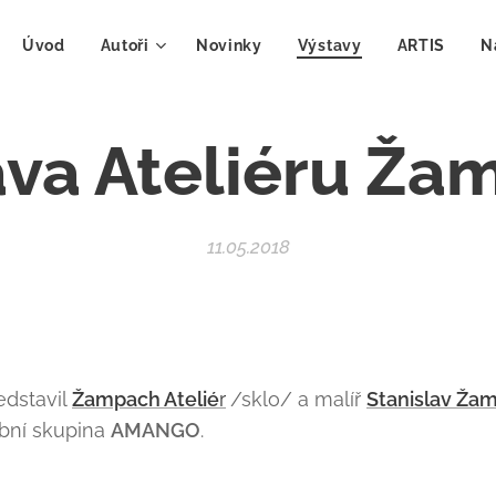
Úvod
Autoři
Novinky
Výstavy
ARTIS
N
ava Ateliéru Ža
11.05.2018
edstavil
Žampach Atelié
r
/sklo/ a malíř
Stanislav Ža
ební skupina
AMANGO
.