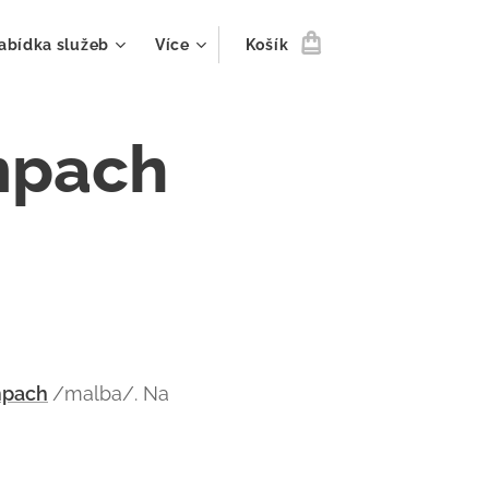
abídka služeb
Více
Košík
mpach
mpach
/malba/. Na