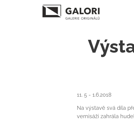
Výst
11. 5 - 1.6.2018
Na výstavě svá díla př
vernisáži zahrála hud