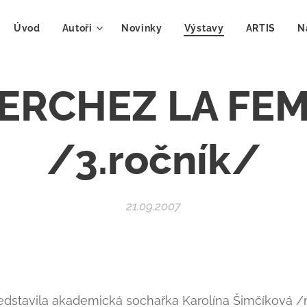
Úvod
Autoři
Novinky
Výstavy
ARTIS
N
ERCHEZ LA FE
/3.ročník/
21.09.2007
ředstavila akademická sochařka Karolína Šimčíková /