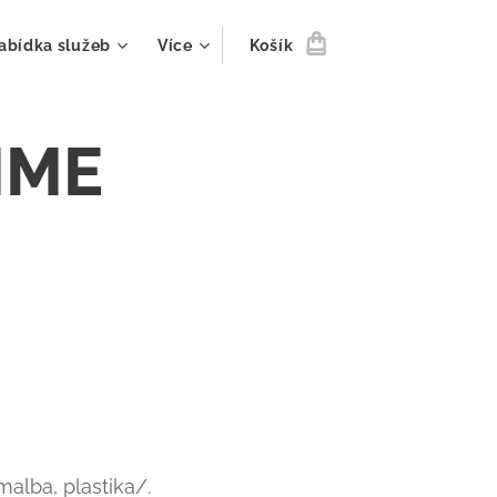
abídka služeb
Více
Košík
MME
malba, plastika/.