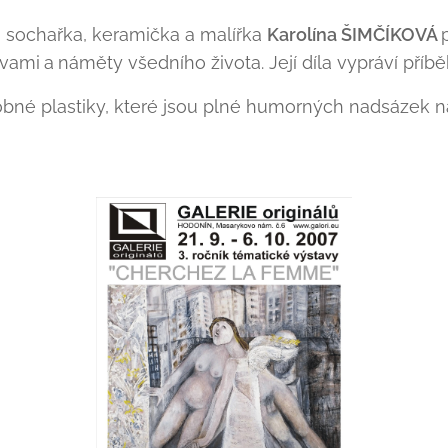
sochařka, keramička a malířka
Karolína ŠIMČÍKOVÁ
rvami
a
náměty všedního života. Její díla vypráví příběhy
bné plastiky, které jsou plné humorných nadsázek n