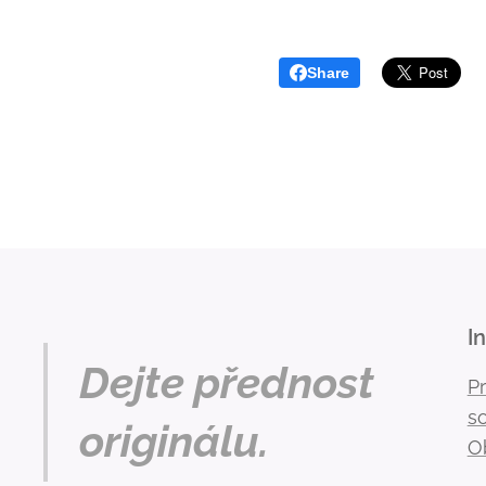
Share
I
Dejte přednost
P
s
originálu.
O