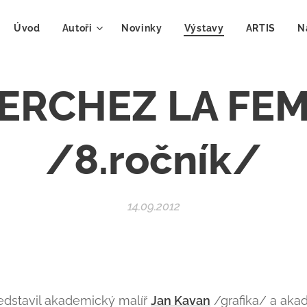
Úvod
Autoři
Novinky
Výstavy
ARTIS
N
ERCHEZ LA FE
/8.ročník/
14.09.2012
ředstavil akademický malíř
Jan Kavan
/grafika/ a aka