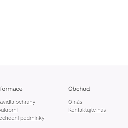
nformace
Obchod
ravidla ochrany
O nás
oukromí
Kontaktujte nás
bchodní podmínky