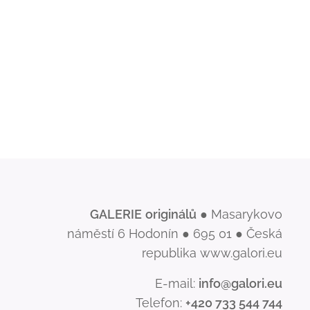
GALERIE
originálů
● Masarykovo
náměstí 6 Hodonín ● 695 01 ● Česká
republika www.galori.eu
E-mail:
info@galori.eu
Telefon:
+420 733 544 744