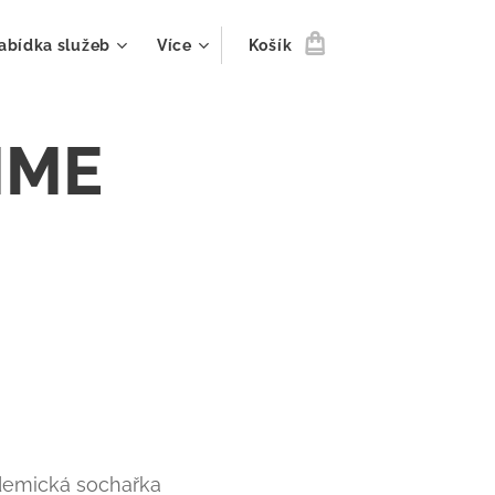
abídka služeb
Více
Košík
MME
demická sochařka