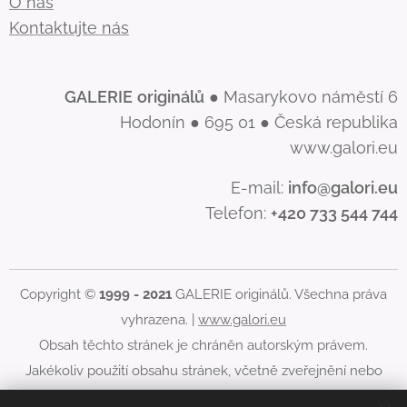
O nás
Kontaktujte nás
GALERIE
originálů
● Masarykovo náměstí 6
Hodonín ● 695 01 ● Česká republika
www.galori.eu
E-mail:
info@galori.eu
Telefon:
+420 733 544 744
Copyright ©
1999 - 2021
GALERIE originálů. Všechna práva
vyhrazena. |
www.galori.eu
Obsah těchto stránek je chráněn autorským právem.
Jakékoliv použití obsahu stránek, včetně zveřejnění nebo
jiného šíření jeho obsahu, je bez písemného souhlasu