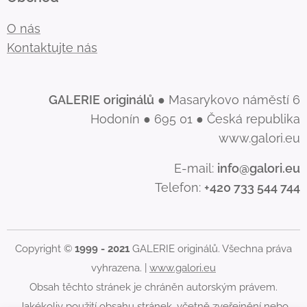
O nás
Kontaktujte nás
GALERIE
originálů
● Masarykovo náměstí 6
Hodonín ● 695 01 ● Česká republika
www.galori.eu
E-mail:
info@galori.eu
Telefon:
+420 733 544 744
Copyright ©
1999 - 2021
GALERIE originálů. Všechna práva
vyhrazena. |
www.galori.eu
Obsah těchto stránek je chráněn autorským právem.
Jakékoliv použití obsahu stránek, včetně zveřejnění nebo