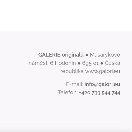
GALERIE
originálů
● Masarykovo
náměstí 6 Hodonín ● 695 01 ● Česká
republika www.galori.eu
E-mail:
info@galori.eu
Telefon:
+420 733 544 744