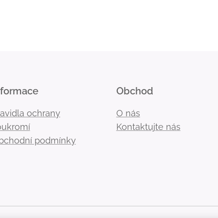
nformace
Obchod
ravidla ochrany
O nás
oukromí
Kontaktujte nás
bchodní podmínky