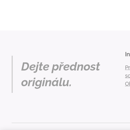
I
Dejte přednost
P
s
originálu.
O