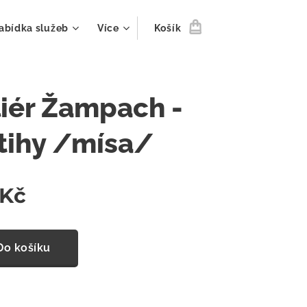
abídka služeb
Více
Košík
liér Žampach -
tihy /mísa/
Kč
Do košíku