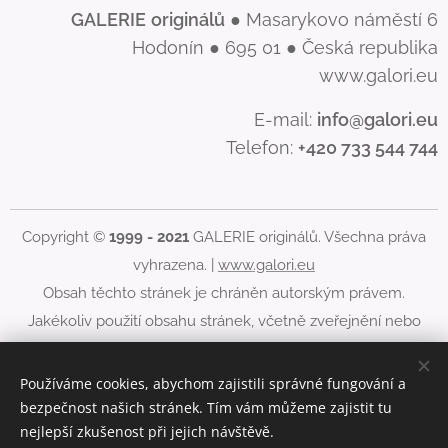
GALERIE
originálů
● Masarykovo náměstí 6
Hodonín ● 695 01 ● Česká republika
www.galori.eu
E-mail:
info@galori.eu
Telefon:
+420 733 544 744
Copyright ©
1999 - 2021
GALERIE originálů. Všechna práva
vyhrazena. |
www.galori.eu
Obsah těchto stránek je chráněn autorským právem.
Jakékoliv použití obsahu stránek, včetně zveřejnění nebo
jiného šíření jeho obsahu, je bez písemného souhlasu
GALERIE originálů zakázáno.
Používáme cookies, abychom zajistili správné fungování a
bezpečnost našich stránek. Tím vám můžeme zajistit tu
Cookies
nejlepší zkušenost při jejich návštěvě.