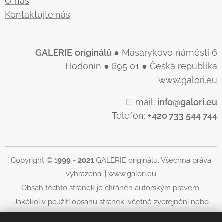
O nás
Kontaktujte nás
GALERIE
originálů
● Masarykovo náměstí 6
Hodonín ● 695 01 ● Česká republika
www.galori.eu
E-mail:
info@galori.eu
Telefon:
+420 733 544 744
Copyright ©
1999 - 2021
GALERIE originálů. Všechna práva
vyhrazena. |
www.galori.eu
Obsah těchto stránek je chráněn autorským právem.
Jakékoliv použití obsahu stránek, včetně zveřejnění nebo
jiného šíření jeho obsahu, je bez písemného souhlasu