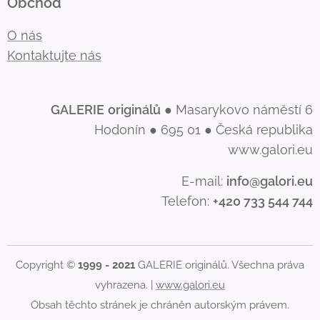
Obchod
O nás
Kontaktujte nás
GALERIE
originálů
● Masarykovo náměstí 6
Hodonín ● 695 01 ● Česká republika
www.galori.eu
E-mail:
info@galori.eu
Telefon:
+420 733 544 744
Copyright ©
1999 - 2021
GALERIE originálů. Všechna práva
vyhrazena. |
www.galori.eu
Obsah těchto stránek je chráněn autorským právem.