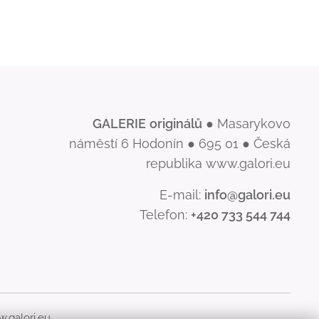
GALERIE
originálů
● Masarykovo
náměstí 6 Hodonín ● 695 01 ● Česká
republika www.galori.eu
E-mail:
info@galori.eu
Telefon:
+420 733 544 744
.galori.eu