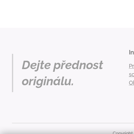
I
Dejte přednost
P
s
originálu.
O
Copyright