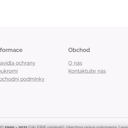
nformace
Obchod
ravidla ochrany
O nás
oukromí
Kontaktujte nás
bchodní podmínky
 ©
1999 - 2021
GALERIE originálů. Všechna práva vyhrazena. |
www