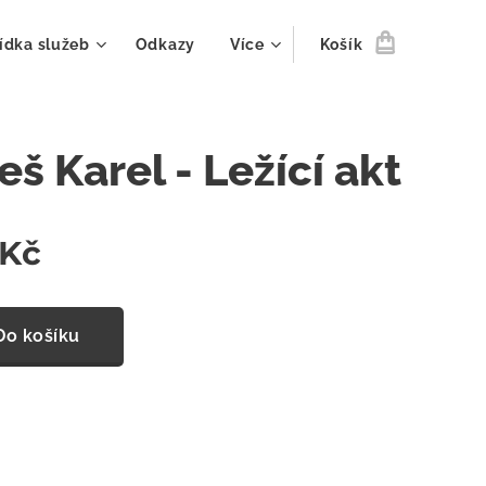
ídka služeb
Odkazy
Více
Košík
š Karel - Ležící akt
Kč
Do košíku