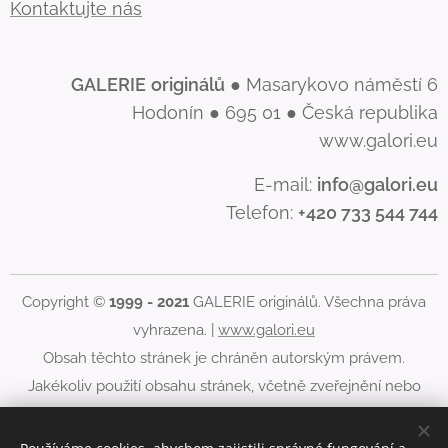
Kontaktujte nás
GALERIE
originálů
● Masarykovo náměstí 6
Hodonín ● 695 01 ● Česká republika
www.galori.eu
E-mail:
info@galori.eu
Telefon:
+420 733 544 744
Copyright ©
1999 - 2021
GALERIE originálů. Všechna práva
vyhrazena. |
www.galori.eu
Obsah těchto stránek je chráněn autorským právem.
Jakékoliv použití obsahu stránek, včetně zveřejnění nebo
jiného šíření jeho obsahu, je bez písemného souhlasu
GALERIE originálů zakázáno.