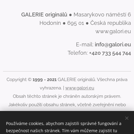
GALERIE
originálů
● Masarykovo náměstí 6
Hodonín ● 695 01 ● Česká republika
www.galori.eu
E-mail:
info@galori.eu
Telefon:
+420 733 544 744
Copyright ©
1999 - 2021
GALERIE originálů. Všechna práva
vyhrazena. |
www.galori.eu
Obsah těchto stránek je chráněn autorským právem.
Jakékoliv použití obsahu stránek, včetně zveřejnění nebo
jiného šíření jeho obsahu, je bez písemného souhlasu
GALERIE originálů zakázáno.
Používáme cookies, abychom zajistili správné fungování a
bezpečnost našich stránek. Tím vám můžeme zajistit tu
Cookies