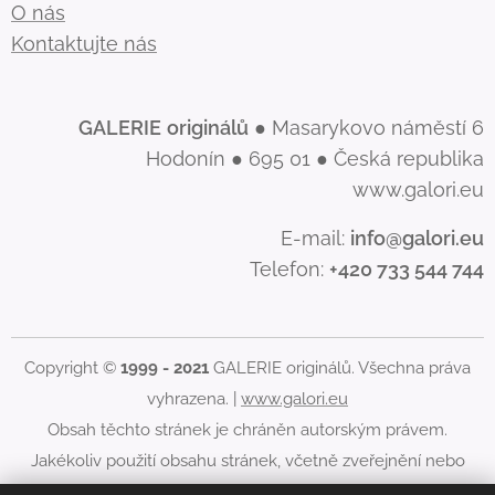
O nás
Kontaktujte nás
GALERIE
originálů
● Masarykovo náměstí 6
Hodonín ● 695 01 ● Česká republika
www.galori.eu
E-mail:
info@galori.eu
Telefon:
+420 733 544 744
Copyright ©
1999 - 2021
GALERIE originálů. Všechna práva
vyhrazena. |
www.galori.eu
Obsah těchto stránek je chráněn autorským právem.
Jakékoliv použití obsahu stránek, včetně zveřejnění nebo
jiného šíření jeho obsahu, je bez písemného souhlasu