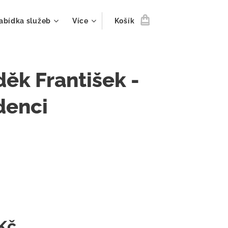
abídka služeb
Více
Košík
ěk František -
denci
Kč