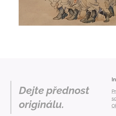
I
Dejte přednost
P
s
originálu.
O