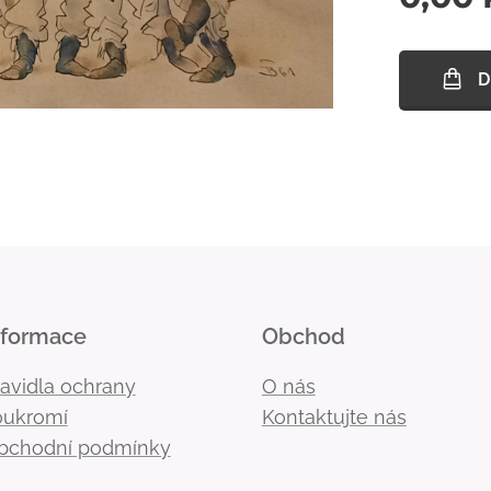
D
nformace
Obchod
ravidla ochrany
O nás
oukromí
Kontaktujte nás
bchodní podmínky