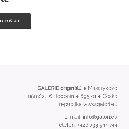
o košíku
GALERIE
originálů
● Masarykovo
náměstí 6 Hodonín ● 695 01 ● Česká
republika www.galori.eu
E-mail:
info@galori.eu
Telefon:
+420 733 544 744