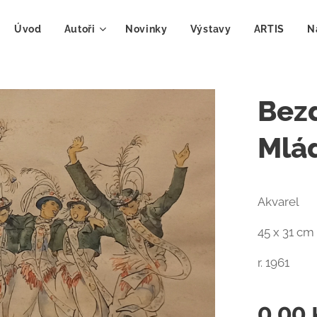
Úvod
Autoři
Novinky
Výstavy
ARTIS
N
Bezd
Mlá
Akvarel
45 x 31 cm
r. 1961
0,00