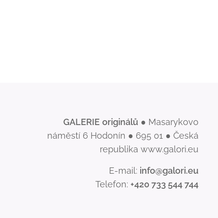
GALERIE
originálů
● Masarykovo
náměstí 6 Hodonín ● 695 01 ● Česká
republika www.galori.eu
E-mail:
info@galori.eu
Telefon:
+420 733 544 744