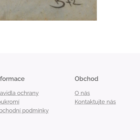
nformace
Obchod
ravidla ochrany
O nás
oukromí
Kontaktujte nás
bchodní podmínky