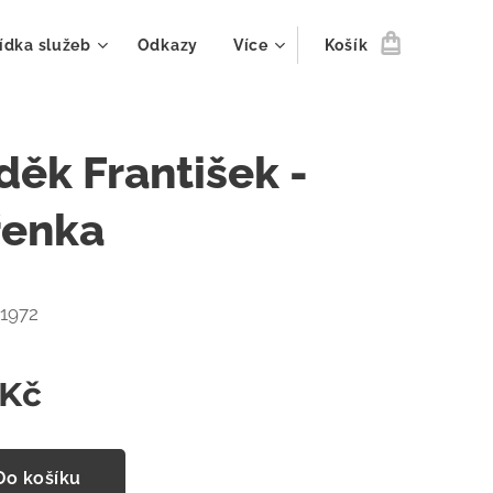
ídka služeb
Odkazy
Více
Košík
děk František -
řenka
. 1972
Kč
Do košíku