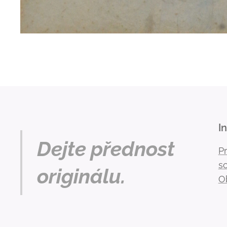
I
Dejte přednost
P
s
originálu.
O