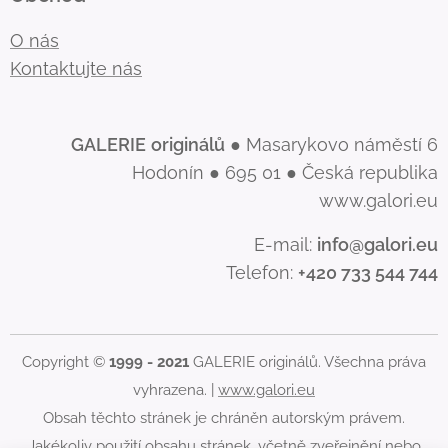
O nás
Kontaktujte nás
GALERIE
originálů
● Masarykovo náměstí 6
Hodonín ● 695 01 ● Česká republika
www.galori.eu
E-mail:
info@galori.eu
Telefon:
+420 733 544 744
Copyright ©
1999 - 2021
GALERIE originálů. Všechna práva
vyhrazena. |
www.galori.eu
Obsah těchto stránek je chráněn autorským právem.
Jakékoliv použití obsahu stránek, včetně zveřejnění nebo