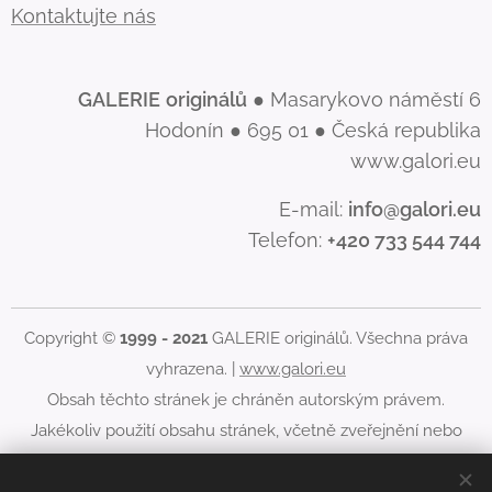
Kontaktujte nás
GALERIE
originálů
● Masarykovo náměstí 6
Hodonín ● 695 01 ● Česká republika
www.galori.eu
E-mail:
info@galori.eu
Telefon:
+420 733 544 744
Copyright ©
1999 - 2021
GALERIE originálů. Všechna práva
vyhrazena. |
www.galori.eu
Obsah těchto stránek je chráněn autorským právem.
Jakékoliv použití obsahu stránek, včetně zveřejnění nebo
jiného šíření jeho obsahu, je bez písemného souhlasu