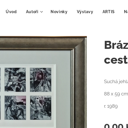
Úvod
Autoři
Novinky
Výstavy
ARTIS
N
Bráz
ces
Suchá jehl
88 x 59 c
r. 1989
0,00