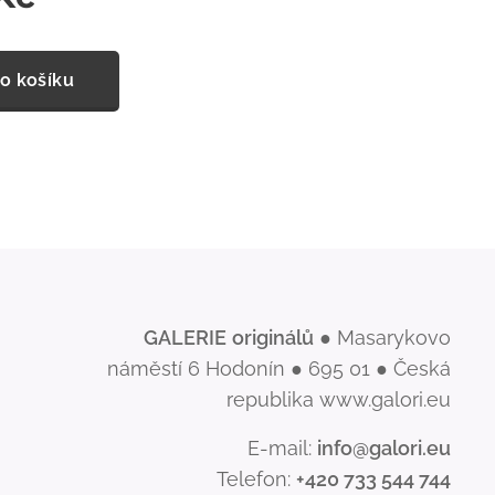
o košíku
GALERIE
originálů
● Masarykovo
náměstí 6 Hodonín ● 695 01 ● Česká
republika www.galori.eu
E-mail:
info@galori.eu
Telefon:
+420 733 544 744