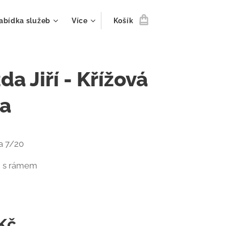
abídka služeb
Více
Košík
da Jiří - Křížová
ta
a 7/20
m s rámem
Kč