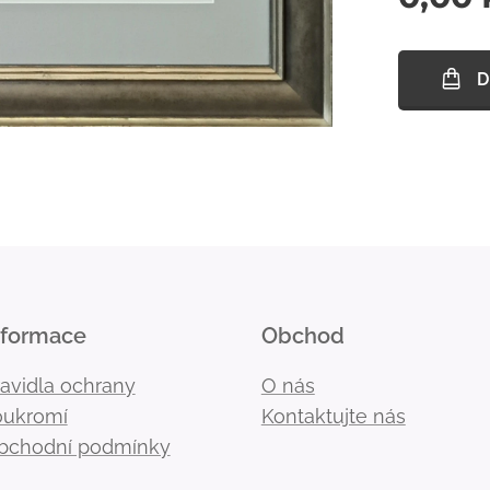
D
nformace
Obchod
ravidla ochrany
O nás
oukromí
Kontaktujte nás
bchodní podmínky