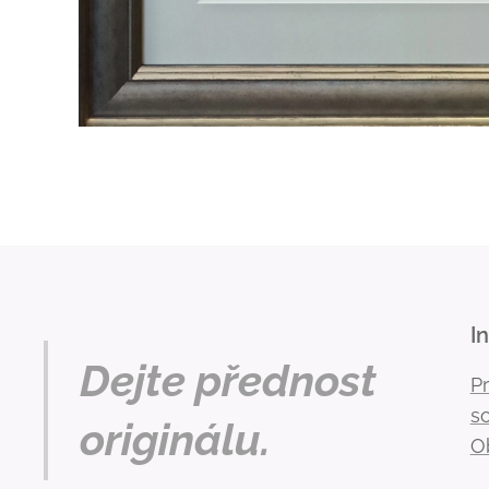
I
Dejte přednost
P
s
originálu.
O