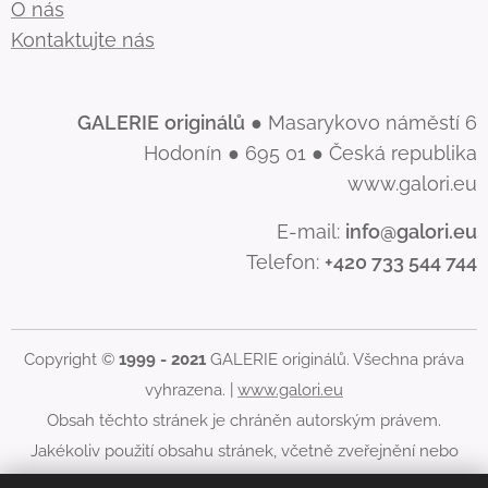
O nás
Kontaktujte nás
GALERIE
originálů
● Masarykovo náměstí 6
Hodonín ● 695 01 ● Česká republika
www.galori.eu
E-mail:
info@galori.eu
Telefon:
+420 733 544 744
Copyright ©
1999 - 2021
GALERIE originálů. Všechna práva
vyhrazena. |
www.galori.eu
Obsah těchto stránek je chráněn autorským právem.
Jakékoliv použití obsahu stránek, včetně zveřejnění nebo
jiného šíření jeho obsahu, je bez písemného souhlasu