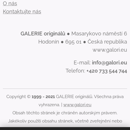
O nás
Kontaktujte nás
GALERIE
originálů
● Masarykovo náměstí 6
Hodonín ● 695 01 ● Česká republika
www.galori.eu
E-mail:
info@galori.eu
Telefon:
+420 733 544 744
Copyright ©
1999 - 2021
GALERIE originálů. Všechna práva
vyhrazena. |
www.galori.eu
Obsah těchto stránek je chráněn autorským právem.
Jakékoliv použití obsahu stránek, včetně zveřejnění nebo
jiného šíření jeho obsahu, je bez písemného souhlasu