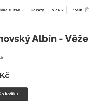
ídka služeb
Odkazy
Více
Košík
novský Albín - Věže
la
Kč
Do košíku