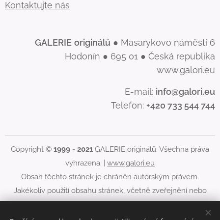
Kontaktujte nás
GALERIE
originálů
● Masarykovo náměstí 6
Hodonín ● 695 01 ● Česká republika
www.galori.eu
E-mail:
info@galori.eu
Telefon:
+420 733 544 744
Copyright ©
1999 - 2021
GALERIE originálů. Všechna práva
vyhrazena. |
www.galori.eu
Obsah těchto stránek je chráněn autorským právem.
Jakékoliv použití obsahu stránek, včetně zveřejnění nebo
jiného šíření jeho obsahu, je bez písemného souhlasu
GALERIE originálů zakázáno.