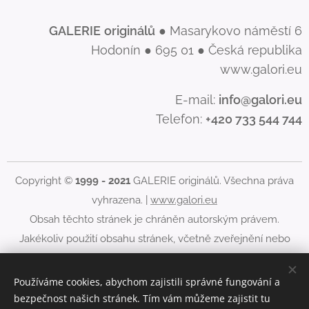
GALERIE
originálů
● Masarykovo náměstí 6
Hodonín ● 695 01 ● Česká republika
www.galori.eu
E-mail:
info@galori.eu
Telefon:
+420 733 544 744
Copyright ©
1999 - 2021
GALERIE originálů. Všechna práva
vyhrazena. |
www.galori.eu
Obsah těchto stránek je chráněn autorským právem.
Jakékoliv použití obsahu stránek, včetně zveřejnění nebo
jiného šíření jeho obsahu, je bez písemného souhlasu
GALERIE originálů zakázáno.
Používáme cookies, abychom zajistili správné fungování a
bezpečnost našich stránek. Tím vám můžeme zajistit tu
Cookies