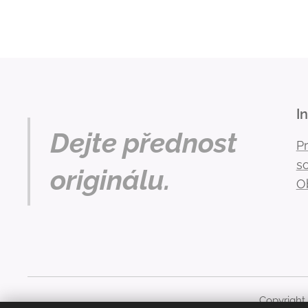
I
Dejte přednost
P
s
originálu.
O
Copyright