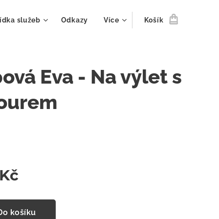
ídka služeb
Odkazy
Více
Košík
pová Eva - Na výlet s
ourem
Kč
Do košíku