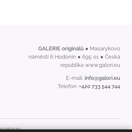
GALERIE
originálů
● Masarykovo
náměstí 6 Hodonín ● 695 01 ● Česká
republika www.galori.eu
E-mail:
info@galori.eu
Telefon:
+420 733 544 744
.galori.eu