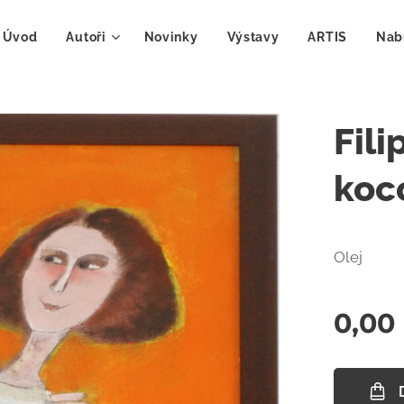
Úvod
Autoři
Novinky
Výstavy
ARTIS
Nab
Fili
koc
Olej
0,00