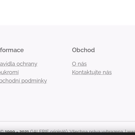
nformace
Obchod
ravidla ochrany
O nás
oukromí
Kontaktujte nás
bchodní podmínky
 ©
1999 - 2021
GALERIE originálů. Všechna práva vyhrazena. |
www