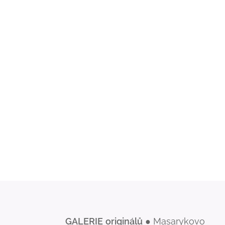
GALERIE
originálů
● Masarykovo