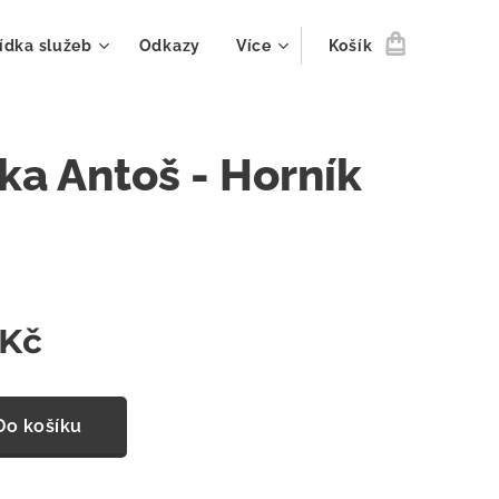
ídka služeb
Odkazy
Více
Košík
ka Antoš - Horník
Kč
Do košíku