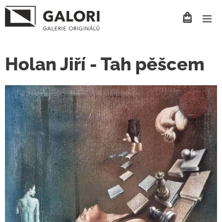
Holan Jiří - Tah pěšcem