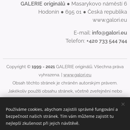
GALERIE
originálů
● Masarykovo náměstí 6
Hodonín ● 695 01 ● Česká republika
www.galori.eu
E-mail:
info@galori.eu
Telefon:
+420 733 544 744
Copyright ©
1999 - 2021
GALERIE originálů. Všechna práva
vyhrazena. |
www.galori.eu
Obsah těchto stránek je chráněn autorským právem.
Jakékoliv použití obsahu stránek, včetně zveřejnění nebo
jiného šíření jeho obsahu, je bez písemného souhlasu
GALERIE originálů zakázáno.
Používáme cookies, abychom zajistili správné fungování a
bezpečnost našich stránek. Tím vám můžeme zajistit tu
Cookies
nejlepší zkušenost při jejich návštěvě.