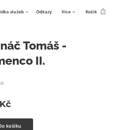
ídka služeb
Odkazy
Více
Košík
vnáč Tomáš -
menco II.
la
Kč
Do košíku