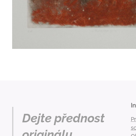
I
Dejte přednost
P
s
originálu.