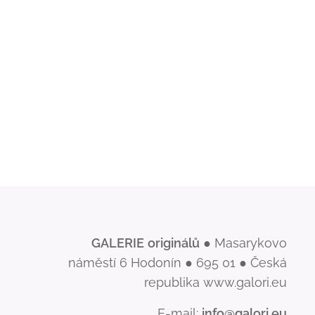
GALERIE
originálů
● Masarykovo
náměstí 6 Hodonín ● 695 01 ● Česká
republika www.galori.eu
E-mail:
info@galori.eu