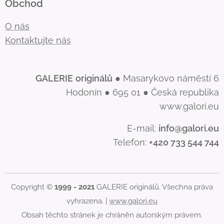
Obchod
O nás
Kontaktujte nás
GALERIE
originálů
● Masarykovo náměstí 6
Hodonín ● 695 01 ● Česká republika
www.galori.eu
E-mail:
info@galori.eu
Telefon:
+420 733 544 744
Copyright ©
1999 - 2021
GALERIE originálů. Všechna práva
vyhrazena. |
www.galori.eu
Obsah těchto stránek je chráněn autorským právem.