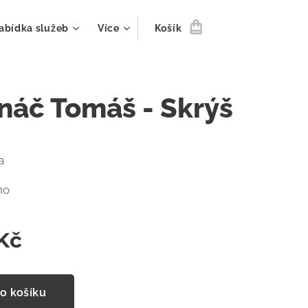
abídka služeb
Více
Košík
náč Tomáš - Skrýš
a
no
Kč
o košíku