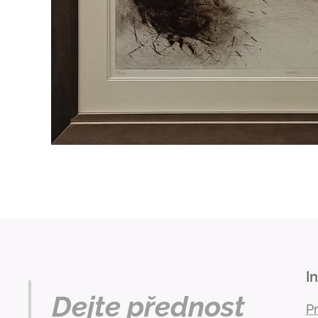
I
Dejte přednost
P