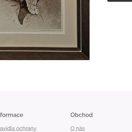
nformace
Obchod
ravidla ochrany
O nás