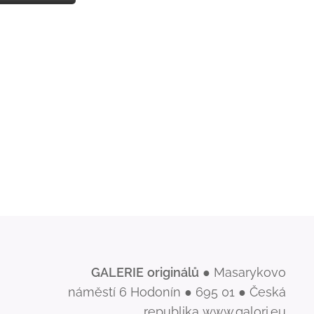
GALERIE
originálů
● Masarykovo
náměstí 6 Hodonín ● 695 01 ● Česká
republika www.galori.eu