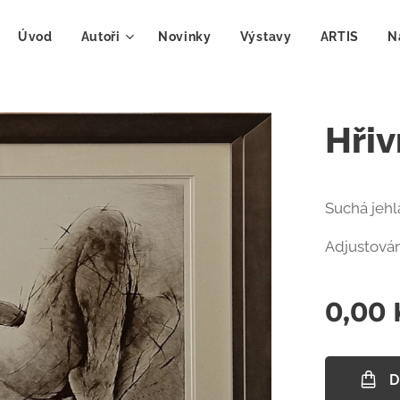
Úvod
Autoři
Novinky
Výstavy
ARTIS
N
Hřiv
Suchá jehl
Adjustová
0,00
D