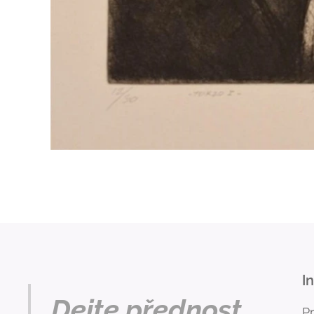
I
Dejte přednost
P