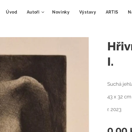
Úvod
Autoři
Novinky
Výstavy
ARTIS
N
Hřiv
I.
Suchá jehl
43 x 32 cm
r. 2023
0,00