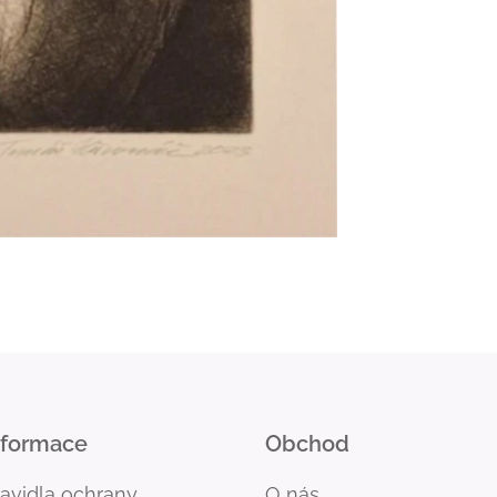
nformace
Obchod
ravidla ochrany
O nás