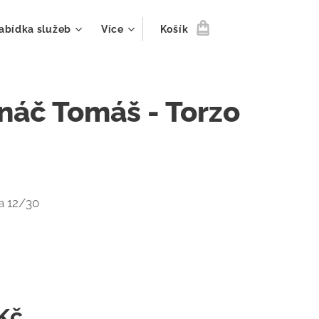
abídka služeb
Více
Košík
náč Tomáš - Torzo
a 12/30
Kč