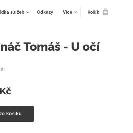
ídka služeb
Odkazy
Více
Košík
vnáč Tomáš - U očí
la
Kč
Do košíku