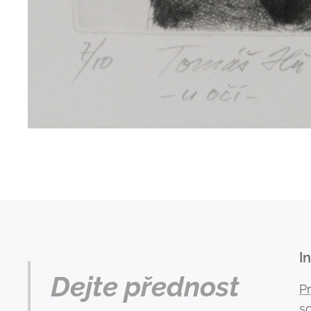
I
Dejte přednost
P
s