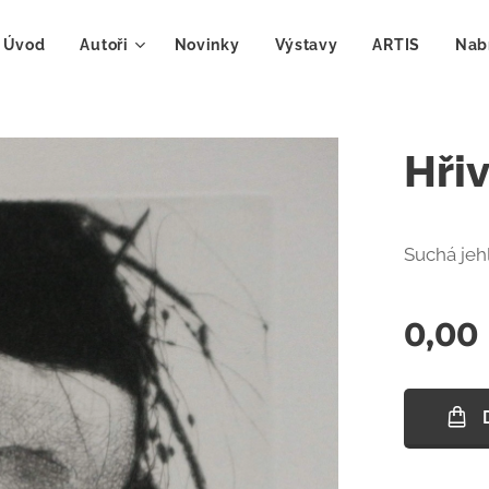
Úvod
Autoři
Novinky
Výstavy
ARTIS
Nab
Hři
Suchá jeh
0,00