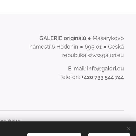
GALERIE
originálů
● Masarykovo
náměstí 6 Hodonín ● 695 01 ● Česká
republika www.galori.eu
E-mail:
info@galori.eu
Telefon:
+420 733 544 744
.galori.eu
šíření jeho obsahu, je bez písemného souhlasu GALERIE