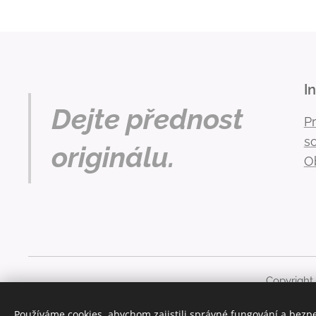
I
Dejte přednost
P
s
originálu.
O
Copyright
Obsah těchto stránek je chráněn autorským právem. Ja
Používáme cookies, abychom zajistili správné fungování a bezp