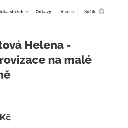
ídka služeb
Odkazy
Více
Košík
tová Helena -
rovizace na malé
ně
Kč