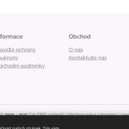
nformace
Obchod
ravidla ochrany
O nás
oukromí
Kontaktujte nás
bchodní podmínky
 ©
1999 - 2021
GALERIE originálů. Všechna práva vyhrazena. |
www
kékoliv použití obsahu stránek, včetně zveřejnění nebo jiného 
ečnost našich stránek. Tím vám